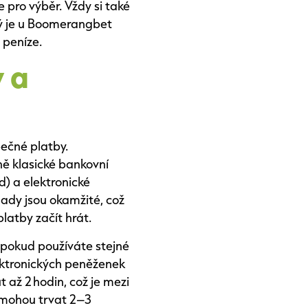
 pro výběr. Vždy si také
erý je u Boomerangbet
 peníze.
 a
pečné platby.
ě klasické bankovní
d) a elektronické
klady jsou okamžité, což
atby začít hrát.
 pokud používáte stejné
lektronických peněženek
až 2 hodin, což je mezi
y mohou trvat 2–3