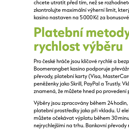
chcete utratit před tím, než se rozhodnete
zkontrolujte maximální výherní limit, kt
kasino nastaven na 5 000 Kč za bonusové
Platební metody
rychlost výběru
Pro české hráče jsou klíčové rychlé a bez
Boomerangbet kasino podporuje převážn
převody, platební karty (Visa, MasterCar
peněženky jako Skrill, PayPal a Trustly. V
znamená, že můžete hned po provedení pl
Výběry jsou zpracovány během 24 hodin,
platební prostředky jako při vkladu. U e
můžete očekávat výplatu během 30 minut 
nejrychlejšími na trhu. Bankovní převod