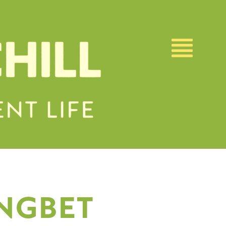
NGBET