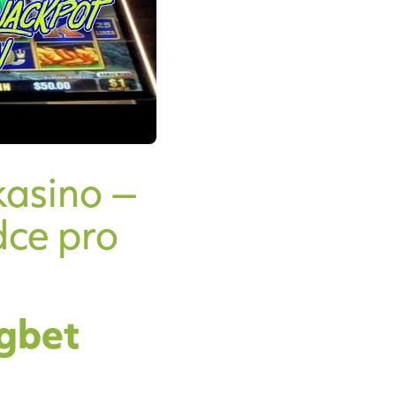
asino –
dce pro
gbet