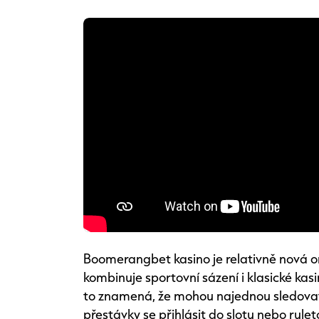
Boomerangbet kasino je relativně nová o
kombinuje sportovní sázení i klasické kasi
to znamená, že mohou najednou sledova
přestávky se přihlásit do slotu nebo rule