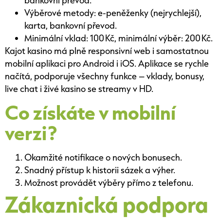
bankovní převod.
Výběrové metody: e‑peněženky (nejrychlejší),
karta, bankovní převod.
Minimální vklad: 100 Kč, minimální výběr: 200 Kč.
Kajot kasino má plně responsivní web i samostatnou
mobilní aplikaci pro Android i iOS. Aplikace se rychle
načítá, podporuje všechny funkce – vklady, bonusy,
live chat i živé kasino se streamy v HD.
Co získáte v mobilní
verzi?
Okamžité notifikace o nových bonusech.
Snadný přístup k historii sázek a výher.
Možnost provádět výběry přímo z telefonu.
Zákaznická podpora