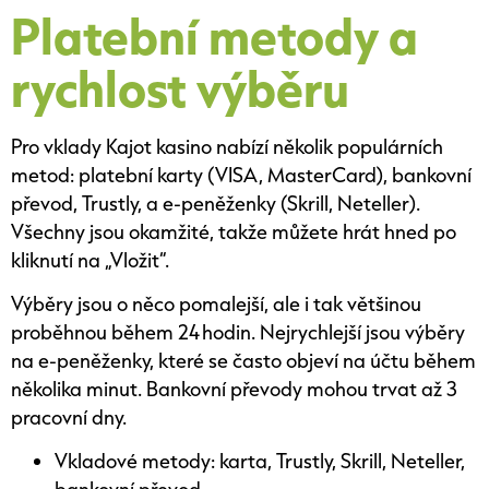
Platební metody a
rychlost výběru
Pro vklady Kajot kasino nabízí několik populárních
metod: platební karty (VISA, MasterCard), bankovní
převod, Trustly, a e‑peněženky (Skrill, Neteller).
Všechny jsou okamžité, takže můžete hrát hned po
kliknutí na „Vložit“.
Výběry jsou o něco pomalejší, ale i tak většinou
proběhnou během 24 hodin. Nejrychlejší jsou výběry
na e‑peněženky, které se často objeví na účtu během
několika minut. Bankovní převody mohou trvat až 3
pracovní dny.
Vkladové metody: karta, Trustly, Skrill, Neteller,