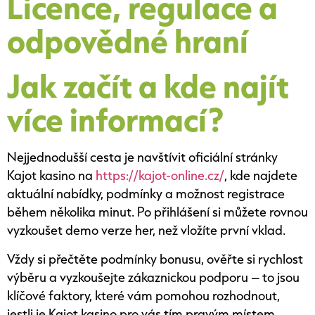
Licence, regulace a
odpovědné hraní
Jak začít a kde najít
více informací?
Nejjednodušší cesta je navštívit oficiální stránky
Kajot kasino na
https://kajot-online.cz/
, kde najdete
aktuální nabídky, podmínky a možnost registrace
během několika minut. Po přihlášení si můžete rovnou
vyzkoušet demo verze her, než vložíte první vklad.
Vždy si přečtěte podmínky bonusu, ověřte si rychlost
výběru a vyzkoušejte zákaznickou podporu – to jsou
klíčové faktory, které vám pomohou rozhodnout,
jestli je Kajot kasino pro vás tím pravým místem.