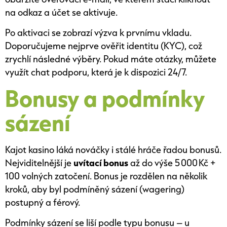
na odkaz a účet se aktivuje.
Po aktivaci se zobrazí výzva k prvnímu vkladu.
Doporučujeme nejprve ověřit identitu (KYC), což
zrychlí následné výběry. Pokud máte otázky, můžete
využít chat podporu, která je k dispozici 24/7.
Bonusy a podmínky
sázení
Kajot kasino láká nováčky i stálé hráče řadou bonusů.
Nejviditelnější je
uvítací bonus
až do výše 5 000 Kč +
100 volných zatočení. Bonus je rozdělen na několik
kroků, aby byl podmíněný sázení (wagering)
postupný a férový.
Podmínky sázení se liší podle typu bonusu – u