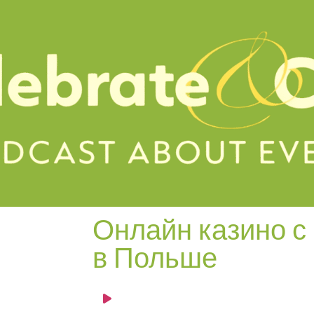
Онлайн казино с
в Польше
Audi
00:00
Play