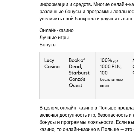
информации и средств. Многие онлайн-ка
различные бонусы и программы лояльност
увеличить свой банкролл и улучшить ваш 
Онлайн-казино
Лучшие игры
Бонусы
Lucy
Book of
100% до
Casino
Dead,
1000 PLN,
Starburst,
100
Gonzo’s
бесплатных
Quest
спин
В целом, онлайн-казино в Польше предл
включая доступность игр, безопасность и
бонусы и программы лояльности. Если вы
казино, то онлайн-казино в Польше – это