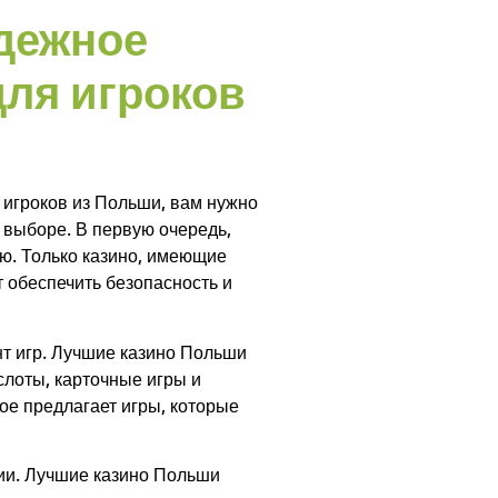
дежное
для игроков
 игроков из Польши, вам нужно
и выборе. В первую очередь,
ю. Только казино, имеющие
 обеспечить безопасность и
 игр. Лучшие казино Польши
слоты, карточные игры и
рое предлагает игры, которые
ии. Лучшие казино Польши