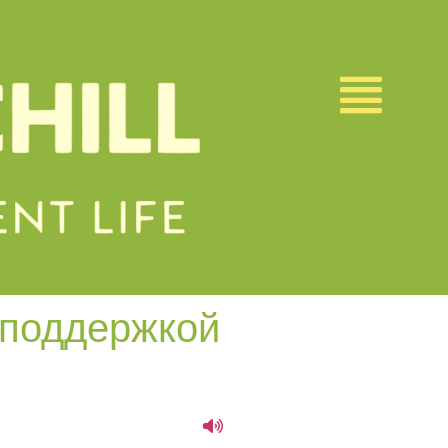
 поддержкой
o
00:00
er