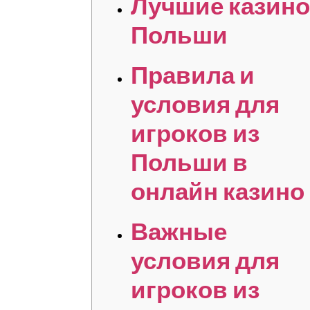
Лучшие казино
Польши
Правила и
условия для
игроков из
Польши в
онлайн казино
Важные
условия для
игроков из