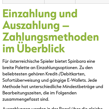
Einzahlung und
Auszahlung –
Zahlungsmethoden
im Überblick
Für österreichische Spieler bietet Spinbara eine
breite Palette an Einzahlungsoptionen. Zu den
beliebtesten gehören Kredit‑/Debitkarten,
Sofortüberweisung und gängige E‑Wallets. Jede
Methode hat unterschiedliche Mindestbeträge und
Bearbeitungszeiten, die im Folgenden
zusammengefasst sind.
Auszahlungen werden in der Regel über die gleiche