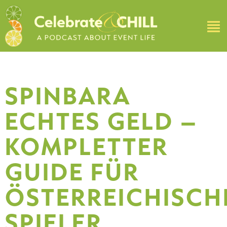
SPINBARA
ECHTES GELD –
KOMPLETTER
GUIDE FÜR
ÖSTERREICHISCH
SPIELER