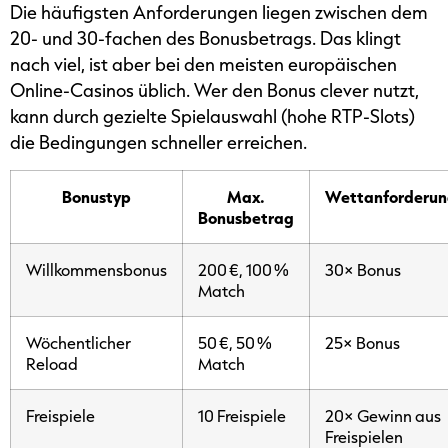
Die häufigsten Anforderungen liegen zwischen dem
20‑ und 30‑fachen des Bonusbetrags. Das klingt
nach viel, ist aber bei den meisten europäischen
Online‑Casinos üblich. Wer den Bonus clever nutzt,
kann durch gezielte Spielauswahl (hohe RTP‑Slots)
die Bedingungen schneller erreichen.
Bonustyp
Max.
Wettanforderu
Bonusbetrag
Willkommensbonus
200 €, 100 %
30× Bonus
Match
Wöchentlicher
50 €, 50 %
25× Bonus
Reload
Match
Freispiele
10 Freispiele
20× Gewinn aus
Freispielen