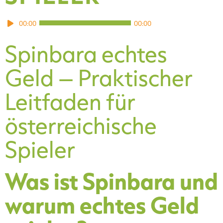
Audio
00:00
00:00
Player
Spinbara echtes
Geld – Praktischer
Leitfaden für
österreichische
Spieler
Was ist Spinbara und
warum echtes Geld