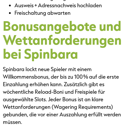
Ausweis + Adressnachweis hochladen
Freischaltung abwarten
Bonusangebote und
Wettanforderungen
bei Spinbara
Spinbara lockt neue Spieler mit einem
Willkommensbonus, der bis zu 100 % auf die erste
Einzahlung erhöhen kann. Zusätzlich gibt es
wöchentliche Reload‑Boni und Freispiele für
ausgewählte Slots. Jeder Bonus ist an klare
Wettanforderungen (Wagering Requirements)
gebunden, die vor einer Auszahlung erfüllt werden
müssen.