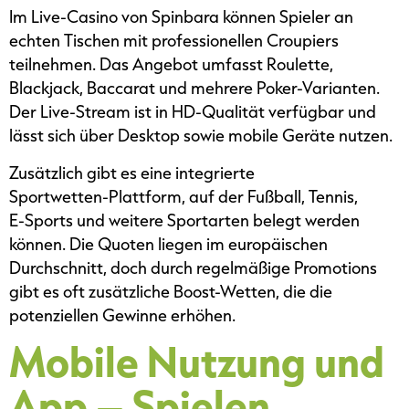
Im Live‑Casino von Spinbara können Spieler an
echten Tischen mit professionellen Croupiers
teilnehmen. Das Angebot umfasst Roulette,
Blackjack, Baccarat und mehrere Poker‑Varianten.
Der Live‑Stream ist in HD‑Qualität verfügbar und
lässt sich über Desktop sowie mobile Geräte nutzen.
Zusätzlich gibt es eine integrierte
Sportwetten‑Plattform, auf der Fußball, Tennis,
E‑Sports und weitere Sportarten belegt werden
können. Die Quoten liegen im europäischen
Durchschnitt, doch durch regelmäßige Promotions
gibt es oft zusätzliche Boost‑Wetten, die die
potenziellen Gewinne erhöhen.
Mobile Nutzung und
App – Spielen