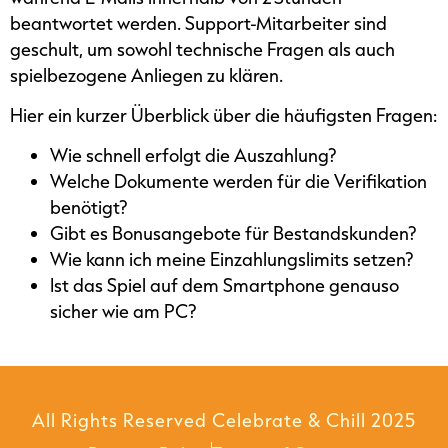
beantwortet werden. Support-Mitarbeiter sind
geschult, um sowohl technische Fragen als auch
spielbezogene Anliegen zu klären.
Hier ein kurzer Überblick über die häufigsten Fragen:
Wie schnell erfolgt die Auszahlung?
Welche Dokumente werden für die Verifikation
benötigt?
Gibt es Bonusangebote für Bestandskunden?
Wie kann ich meine Einzahlungslimits setzen?
Ist das Spiel auf dem Smartphone genauso
sicher wie am PC?
All Rights Reserved Celebrate & Chill 2025